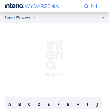
Pogoda
Warszawa
A
B
C
D
E
F
G
H
I
J