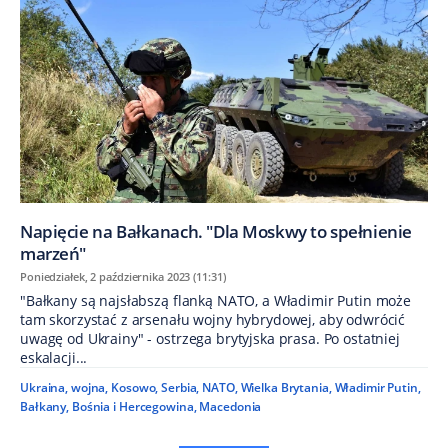
Napięcie na Bałkanach. "Dla Moskwy to spełnienie
marzeń"
Poniedziałek, 2 października 2023 (11:31)
"Bałkany są najsłabszą flanką NATO, a Władimir Putin może
tam skorzystać z arsenału wojny hybrydowej, aby odwrócić
uwagę od Ukrainy" - ostrzega brytyjska prasa. Po ostatniej
eskalacji...
Ukraina
,
wojna
,
Kosowo
,
Serbia
,
NATO
,
Wielka Brytania
,
Władimir Putin
,
Bałkany
,
Bośnia i Hercegowina
,
Macedonia