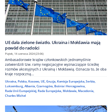
UE dała zielone światło. Ukraina i Mołdawia mają
powód do radości
Piątek, 14 czerwca 2024 (23:06)
Ambasadorowie krajów członkowskich jednomyślnie
zatwierdzili tzw. ramy negocjacyjne wyznaczające ścieżkę
rozmów akcesyjnych z Ukrainą i Mołdawią. Oznacza to, że oba
kraje rozpoczną...
Ukraina
,
Polska
,
Kosowo
,
UE
,
Gruzja
,
Komisja Europejska
,
Serbia
,
Luksemburg
,
Albania
,
Czarnogóra
,
Bośnia i Hercegowina
,
Rada Unii Europejskiej
,
Rada Europejska
,
Mołdawia
,
Macedonia
,
Charles Michel