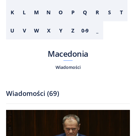
K
L
M
N
O
P
Q
R
S
T
U
V
W
X
Y
Z
0-9
_
Macedonia
Wiadomości
Wiadomości
(
69
)