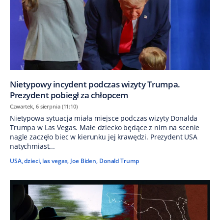
Nietypowy incydent podczas wizyty Trumpa.
Prezydent pobiegł za chłopcem
Czwartek, 6 sierpnia (11:10)
Nietypowa sytuacja miała miejsce podczas wizyty Donalda
Trumpa w Las Vegas. Małe dziecko będące z nim na scenie
nagle zaczęło biec w kierunku jej krawędzi. Prezydent USA
natychmiast...
USA
,
dzieci
,
las vegas
,
Joe Biden
,
Donald Trump