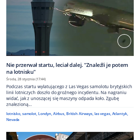
Nie przerwał startu, leciał dalej. "Znaleźli je potem
na lotnisku"
Środa, 28 stycznia (17:44)
Podczas startu wylatującego z Las Vegas samolotu brytyjskich
linii lotniczych doszło do groźnego incydentu. Na nagraniu
widać, jak z unoszącej się maszyny odpada koło. Zgubę
znalezioną...
lotnisko
,
samolot
,
Londyn
,
Airbus
,
British Airways
,
las vegas
,
Atlantyk
,
Nevada