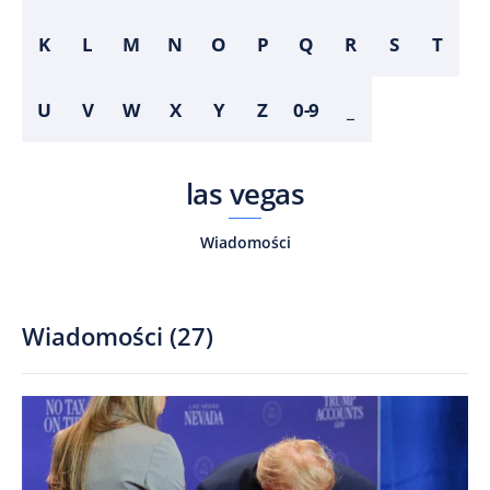
K
L
M
N
O
P
Q
R
S
T
U
V
W
X
Y
Z
0-9
_
las vegas
Wiadomości
Wiadomości
(
27
)