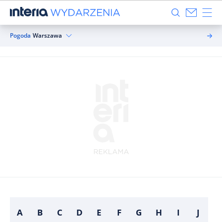
Pogoda
Warszawa
A
B
C
D
E
F
G
H
I
J