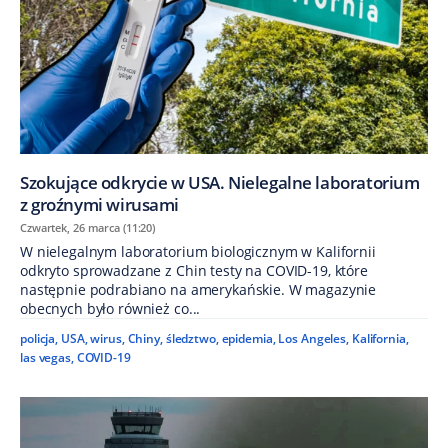
Szokujące odkrycie w USA. Nielegalne laboratorium
z groźnymi wirusami
Czwartek, 26 marca (11:20)
W nielegalnym laboratorium biologicznym w Kalifornii
odkryto sprowadzane z Chin testy na COVID-19, które
następnie podrabiano na amerykańskie. W magazynie
obecnych było również co...
policja
,
USA
,
wirus
,
Chiny
,
śledztwo
,
epidemia
,
Los Angeles
,
Kalifornia
,
las vegas
,
COVID-19