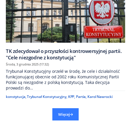
TK zdecydował o przyszłości kontrowersyjnej partii.
"Cele niezgodne z konstytucją"
Środa, 3 grudnia 2025 (17:32)
Trybunał Konstytucyjny orzekł w środę, że cele i działalność
funkcjonującej obecnie od 2002 roku Komunistycznej Partii
Polski są niezgodne z polską konstytucją. Taka decyzja
prowadzi do...
konstytucja
,
Trybunał Konstytucyjny
,
KPP
,
Partia
,
Karol Nawrocki
Więcej