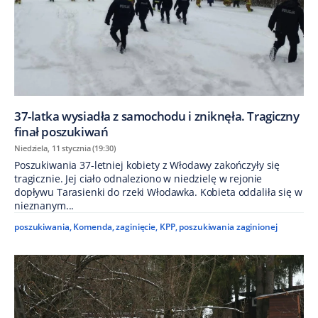
37-latka wysiadła z samochodu i zniknęła. Tragiczny
finał poszukiwań
Niedziela, 11 stycznia (19:30)
Poszukiwania 37-letniej kobiety z Włodawy zakończyły się
tragicznie. Jej ciało odnaleziono w niedzielę w rejonie
dopływu Tarasienki do rzeki Włodawka. Kobieta oddaliła się w
nieznanym...
poszukiwania
,
Komenda
,
zaginięcie
,
KPP
,
poszukiwania zaginionej