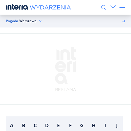
Pogoda
Warszawa
A
B
C
D
E
F
G
H
I
J