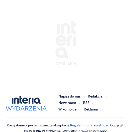
Napisz do nas
Redakcja
Newsroom
RSS
W komórce
Reklama
Korzystanie z portalu oznacza akceptację
Regulaminu
.
Prywatność
. Copyright
by
INTERIA.PL
1999
-
2026
. Wszystkie prawa zastrzeżone.