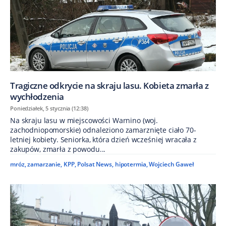
Tragiczne odkrycie na skraju lasu. Kobieta zmarła z
wychłodzenia
Poniedziałek, 5 stycznia (12:38)
Na skraju lasu w miejscowości Warnino (woj.
zachodniopomorskie) odnaleziono zamarznięte ciało 70-
letniej kobiety. Seniorka, która dzień wcześniej wracała z
zakupów, zmarła z powodu...
mróz
,
zamarzanie
,
KPP
,
Polsat News
,
hipotermia
,
Wojciech Gaweł