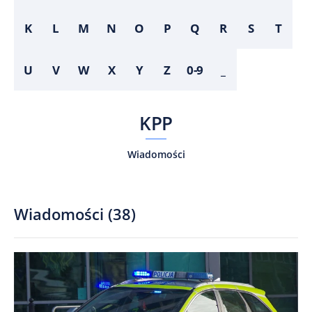
K
L
M
N
O
P
Q
R
S
T
U
V
W
X
Y
Z
0-9
_
KPP
Wiadomości
Wiadomości
(
38
)