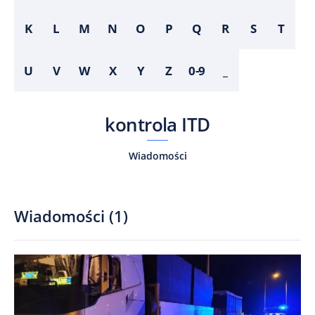
K
L
M
N
O
P
Q
R
S
T
U
V
W
X
Y
Z
0-9
_
kontrola ITD
Wiadomości
Wiadomości
(
1
)