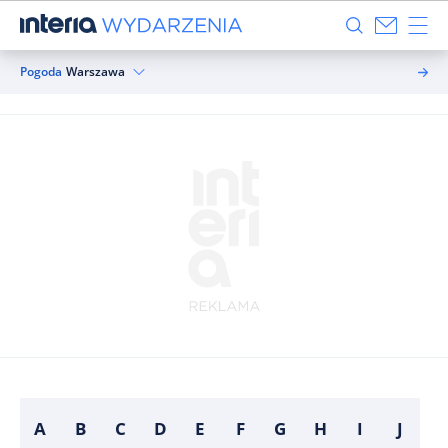
Pogoda
Warszawa
A
B
C
D
E
F
G
H
I
J