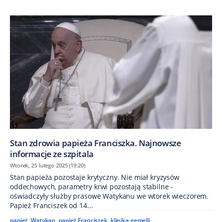
Stan zdrowia papieża Franciszka. Najnowsze
informacje ze szpitala
Wtorek, 25 lutego 2025 (19:20)
Stan papieża pozostaje krytyczny. Nie miał kryzysów
oddechowych, parametry krwi pozostają stabilne -
oświadczyły służby prasowe Watykanu we wtorek wieczorem.
Papież Franciszek od 14...
papież
,
Watykan
,
papież Franciszek
,
klinika gemelli