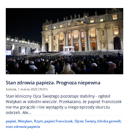
Stan zdrowia papieża. Prognoza niepewna
Sobota, 1 marca 2025 (19:01)
Stan kliniczny Ojca Świętego pozostaje stabilny - ogłosił
Watykan w sobotni wieczór. Przekazano, że papież Franciszek
nie ma gorączki i nie wystąpiły u niego epizody skurczu
oskrzeli. Ale...
papież
,
Watykan
,
Rzym
,
papież Franciszek
,
Ojciec Święty
,
klinika gemelli
,
stan zdrowia papieża