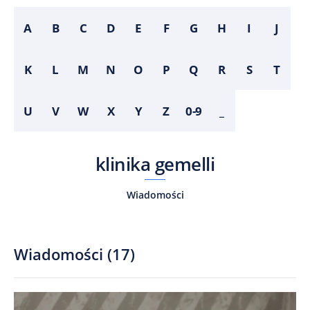
A
B
C
D
E
F
G
H
I
J
K
L
M
N
O
P
Q
R
S
T
U
V
W
X
Y
Z
0-9
_
klinika gemelli
Wiadomości
Wiadomości
(
17
)