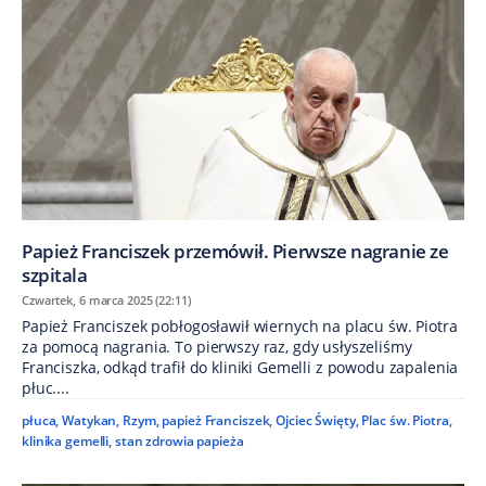
Papież Franciszek przemówił. Pierwsze nagranie ze
szpitala
Czwartek, 6 marca 2025 (22:11)
Papież Franciszek pobłogosławił wiernych na placu św. Piotra
za pomocą nagrania. To pierwszy raz, gdy usłyszeliśmy
Franciszka, odkąd trafił do kliniki Gemelli z powodu zapalenia
płuc....
płuca
,
Watykan
,
Rzym
,
papież Franciszek
,
Ojciec Święty
,
Plac św. Piotra
,
klinika gemelli
,
stan zdrowia papieża