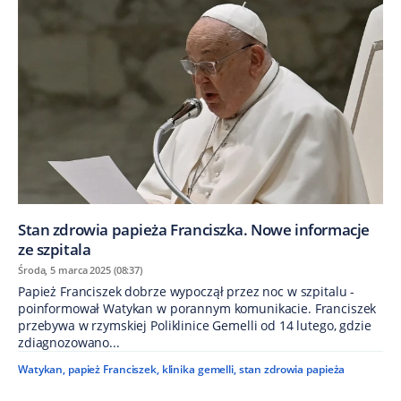
Stan zdrowia papieża Franciszka. Nowe informacje
ze szpitala
Środa, 5 marca 2025 (08:37)
Papież Franciszek dobrze wypoczął przez noc w szpitalu -
poinformował Watykan w porannym komunikacie. Franciszek
przebywa w rzymskiej Poliklinice Gemelli od 14 lutego, gdzie
zdiagnozowano...
Watykan
,
papież Franciszek
,
klinika gemelli
,
stan zdrowia papieża