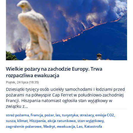
Wielkie pożary na zachodzie Europy. Trwa
rozpaczliwa ewakuacja
Piątek, 24 lipca (18:35)
Dziesiątki tysięcy osób uciekły samochodami i łodziami przed
pożarami na półwyspie Cap Ferret w południowo-zachodniej
Francji. Hiszpania natomiast ogłosiła stan wyjątkowy w
związku z...
straż pożarna
,
Francja
,
pożar
,
las
,
turystyka
,
strażacy
,
emisja CO2
,
susza
,
klimat
,
Hiszpania
,
akcja ratunkowa
,
stan wyjątkowy
,
zagrożenie pożarowe
,
Madryt
,
ewakuacja
,
Las
,
Katastrofa