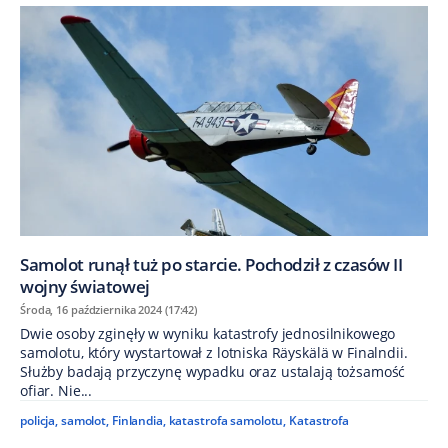
Samolot runął tuż po starcie. Pochodził z czasów II
wojny światowej
Środa, 16 października 2024 (17:42)
Dwie osoby zginęły w wyniku katastrofy jednosilnikowego
samolotu, który wystartował z lotniska Räyskälä w Finalndii.
Służby badają przyczynę wypadku oraz ustalają tożsamość
ofiar. Nie...
policja
,
samolot
,
Finlandia
,
katastrofa samolotu
,
Katastrofa