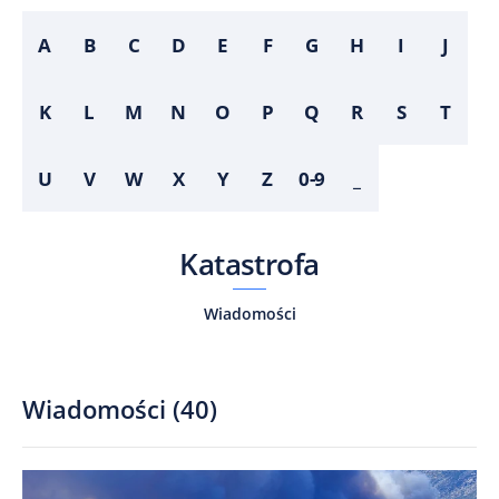
A
B
C
D
E
F
G
H
I
J
K
L
M
N
O
P
Q
R
S
T
U
V
W
X
Y
Z
0-9
_
Katastrofa
Wiadomości
Wiadomości
(
40
)