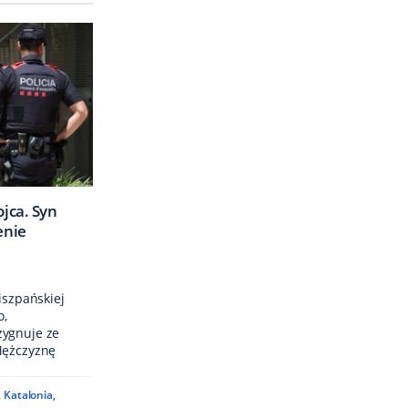
ojca. Syn
enie
iszpańskiej
o,
zygnuje ze
Mężczyznę
,
Katalonia
,