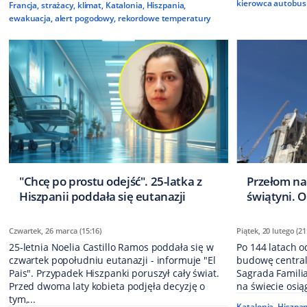
kierowca autobus
Francja
,
strażacy
,
klimat
,
Katalonia
,
Hiszpania
,
ewakuacja
,
alert pogodowy
,
rekordowe temperatury
"Chcę po prostu odejść". 25-latka z
Przełom na
Hiszpanii poddała się eutanazji
świątyni. O
Czwartek, 26 marca (15:16)
Piątek, 20 lutego (21
25-letnia Noelia Castillo Ramos poddała się w
Po 144 latach 
czwartek popołudniu eutanazji - informuje "El
budowę centraln
Pais". Przypadek Hiszpanki poruszył cały świat.
Sagrada Famili
Przed dwoma laty kobieta podjęła decyzję o
na świecie osią
tym,...
Katalonia
,
Hiszpan