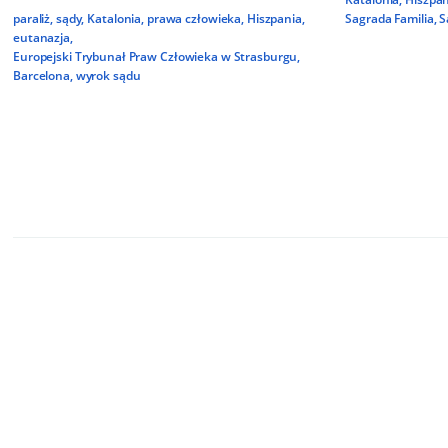
paraliż
,
sądy
,
Katalonia
,
prawa człowieka
,
Hiszpania
,
Sagrada Familia
,
S
eutanazja
,
Europejski Trybunał Praw Człowieka w Strasburgu
,
Barcelona
,
wyrok sądu