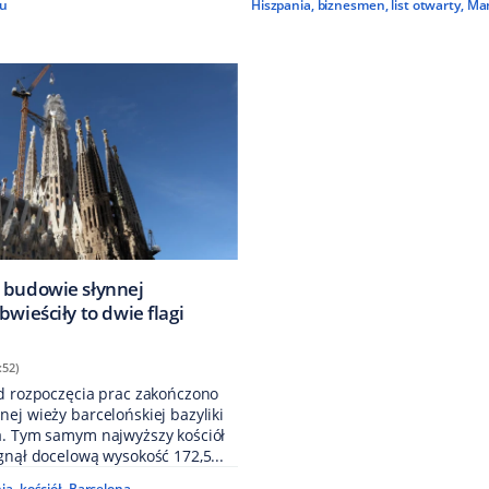
u
Hiszpania
,
biznesmen
,
list otwarty
,
Ma
 budowie słynnej
bwieściły to dwie flagi
:52)
od rozpoczęcia prac zakończono
ej wieży barcelońskiej bazyliki
a. Tym samym najwyższy kościół
gnął docelową wysokość 172,5...
ia
,
kościół
,
Barcelona
,