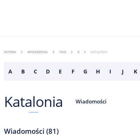
INTERIA
WYDARZENIA
TAGI
K
KATALONIA
A
B
C
D
E
F
G
H
I
J
K
Katalonia
Wiadomości
Wiadomości
(
81
)