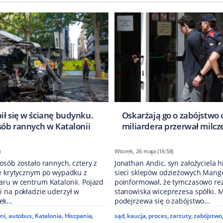
ił się w ścianę budynku.
Oskarżają go o zabójstwo 
sób rannych w Katalonii
miliardera przerwał milcz
)
Wtorek, 26 maja (16:58)
osób zostało rannych, cztery z
Jonathan Andic, syn założyciela h
ie krytycznym po wypadku z
sieci sklepów odzieżowych Mang
aru w centrum Katalonii. Pojazd
poinformował, że tymczasowo re
i na pokładzie uderzył w
stanowiska wiceprezesa spółki. 
k...
podejrzewa się o zabójstwo...
ni
,
autobus
,
Katalonia
,
Hiszpania
,
sąd
,
kaucja
,
proces
,
zarzuty
,
zabójstwo