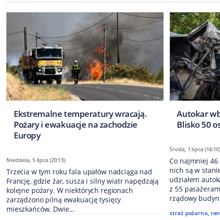
Ekstremalne temperatury wracają.
Autokar wb
Pożary i ewakuacje na zachodzie
Blisko 50 o
Europy
Środa, 1 lipca (16:10
Niedziela, 5 lipca (20:13)
Co najmniej 46 
nich są w stan
Trzecia w tym roku fala upałów nadciąga nad
udziałem autok
Francję, gdzie żar, susza i silny wiatr napędzają
z 55 pasażeram
kolejne pożary. W niektórych regionach
rządowy budyne
zarządzono pilną ewakuację tysięcy
mieszkańców. Dwie...
straż pożarna
,
ran