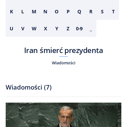
K
L
M
N
O
P
Q
R
S
T
U
V
W
X
Y
Z
0-9
_
Iran śmierć prezydenta
Wiadomości
Wiadomości
(
7
)