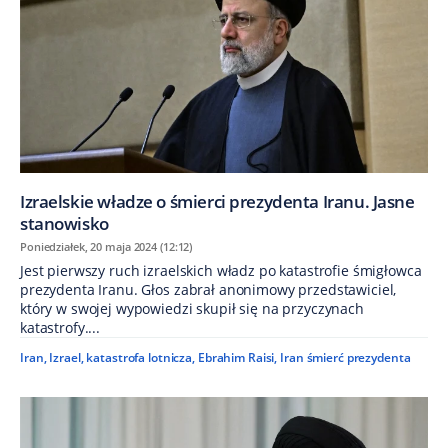
Izraelskie władze o śmierci prezydenta Iranu. Jasne
stanowisko
Poniedziałek, 20 maja 2024 (12:12)
Jest pierwszy ruch izraelskich władz po katastrofie śmigłowca
prezydenta Iranu. Głos zabrał anonimowy przedstawiciel,
który w swojej wypowiedzi skupił się na przyczynach
katastrofy....
Iran
,
Izrael
,
katastrofa lotnicza
,
Ebrahim Raisi
,
Iran śmierć prezydenta