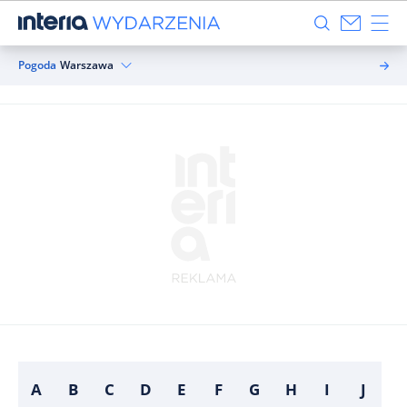
Pogoda
Warszawa
A
B
C
D
E
F
G
H
I
J