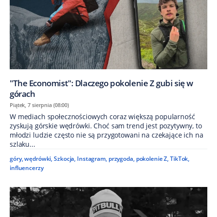
"The Economist": Dlaczego pokolenie Z gubi się w
górach
Piątek, 7 sierpnia (08:00)
W mediach społecznościowych coraz większą popularność
zyskują górskie wędrówki. Choć sam trend jest pozytywny, to
młodzi ludzie często nie są przygotowani na czekające ich na
szlaku...
góry
,
wędrówki
,
Szkocja
,
Instagram
,
przygoda
,
pokolenie Z
,
TikTok
,
influencerzy