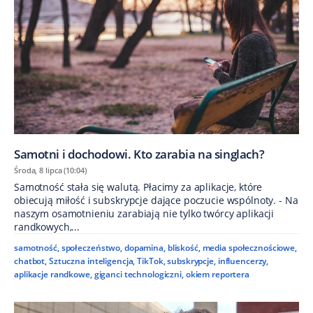
Samotni i dochodowi. Kto zarabia na singlach?
Środa, 8 lipca (10:04)
Samotność stała się walutą. Płacimy za aplikacje, które
obiecują miłość i subskrypcje dające poczucie wspólnoty. - Na
naszym osamotnieniu zarabiają nie tylko twórcy aplikacji
randkowych,...
samotność
,
społeczeństwo
,
dopamina
,
bliskość
,
media społecznościowe
,
chatbot
,
Sztuczna inteligencja
,
TikTok
,
subskrypcje
,
influencerzy
,
aplikacje randkowe
,
giganci technologiczni
,
okiem reportera