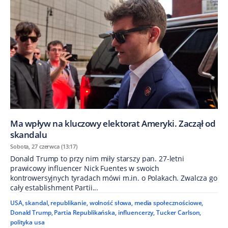
Ma wpływ na kluczowy elektorat Ameryki. Zaczął od
skandalu
Sobota, 27 czerwca (13:17)
Donald Trump to przy nim miły starszy pan. 27-letni
prawicowy influencer Nick Fuentes w swoich
kontrowersyjnych tyradach mówi m.in. o Polakach. Zwalcza go
cały establishment Partii...
USA
,
skandal
,
republikanie
,
wolność słowa
,
media społecznościowe
,
Donald Trump
,
Partia Republikańska
,
influencerzy
,
Tucker Carlson
,
polityka usa