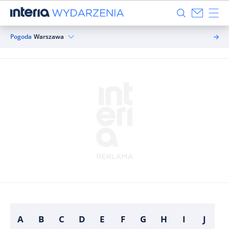
Pogoda
Warszawa
A
B
C
D
E
F
G
H
I
J