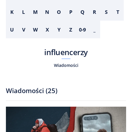
K
L
M
N
O
P
Q
R
S
T
U
V
W
X
Y
Z
0-9
_
influencerzy
Wiadomości
Wiadomości
(
25
)