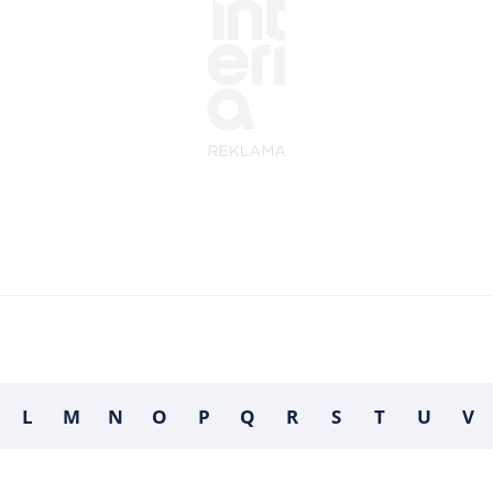
L
M
N
O
P
Q
R
S
T
U
V