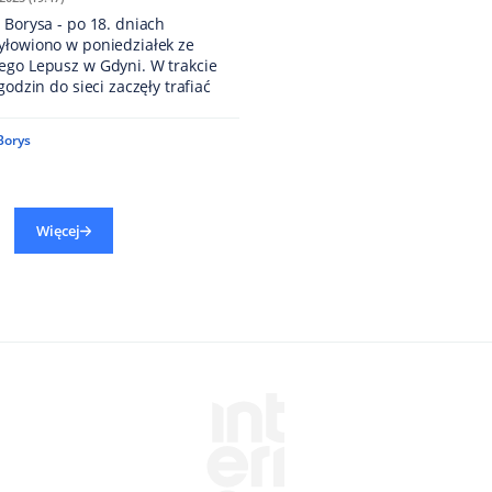
 Borysa - po 18. dniach
yłowiono w poniedziałek ze
ego Lepusz w Gdyni. W trakcie
godzin do sieci zaczęły trafiać
Borys
Więcej