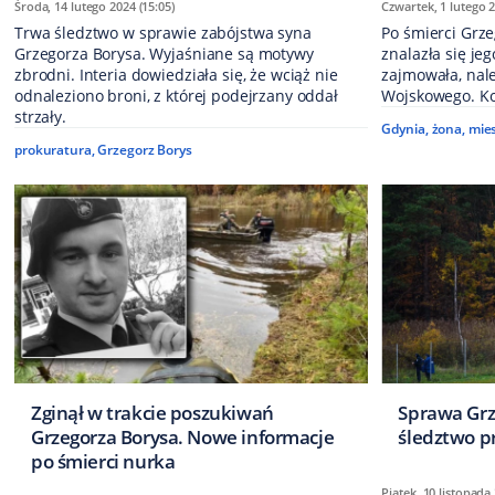
Środa, 14 lutego 2024 (15:05)
Czwartek, 1 lutego 2
Trwa śledztwo w sprawie zabójstwa syna
Po śmierci Grze
Grzegorza Borysa. Wyjaśniane są motywy
znalazła się jeg
zbrodni. Interia dowiedziała się, że wciąż nie
zajmowała, nal
odnaleziono broni, z której podejrzany oddał
Wojskowego. Ko
strzały.
Gdynia
,
żona
,
mie
prokuratura
,
Grzegorz Borys
Zginął w trakcie poszukiwań
Sprawa Grz
Grzegorza Borysa. Nowe informacje
śledztwo p
po śmierci nurka
Piątek, 10 listopada 