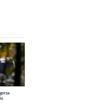
gorza
ło