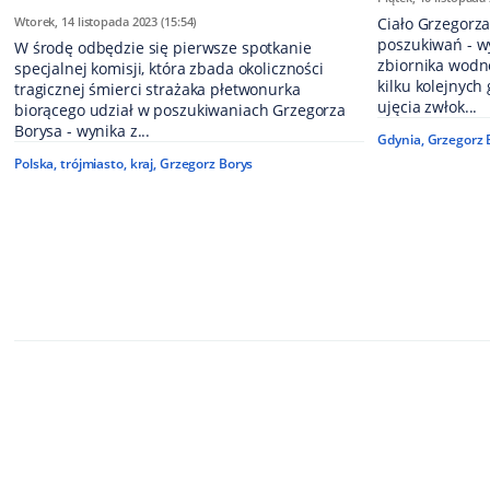
Wtorek, 14 listopada 2023 (15:54)
Ciało Grzegorza
poszukiwań - w
W środę odbędzie się pierwsze spotkanie
zbiornika wodn
specjalnej komisji, która zbada okoliczności
kilku kolejnych 
tragicznej śmierci strażaka płetwonurka
ujęcia zwłok...
biorącego udział w poszukiwaniach Grzegorza
Borysa - wynika z...
Gdynia
,
Grzegorz 
Polska
,
trójmiasto
,
kraj
,
Grzegorz Borys