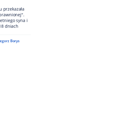
u przekazała
prawnionej".
etniego syna i
 18 dniach
egorz Borys