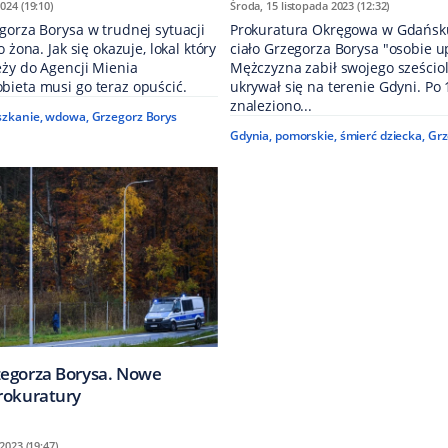
024 (19:10)
Środa, 15 listopada 2023 (12:32)
gorza Borysa w trudnej sytuacji
Prokuratura Okręgowa w Gdańsk
o żona. Jak się okazuje, lokal który
ciało Grzegorza Borysa "osobie u
eży do Agencji Mienia
Mężczyzna zabił swojego sześciol
bieta musi go teraz opuścić.
ukrywał się na terenie Gdyni. Po
znaleziono...
szkanie
,
wdowa
,
Grzegorz Borys
Gdynia
,
pomorskie
,
śmierć dziecka
,
Grz
egorza Borysa. Nowe
rokuratury
2023 (19:47)