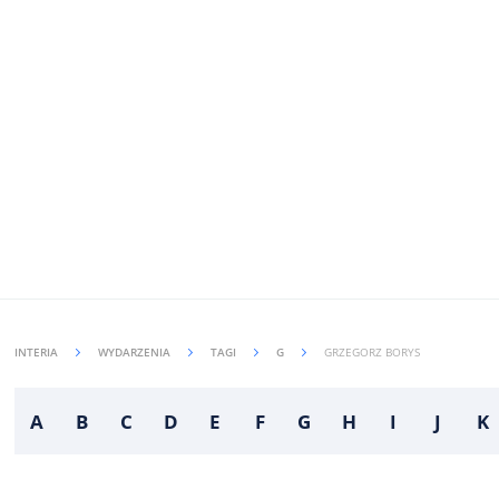
INTERIA
WYDARZENIA
TAGI
G
GRZEGORZ BORYS
A
B
C
D
E
F
G
H
I
J
K