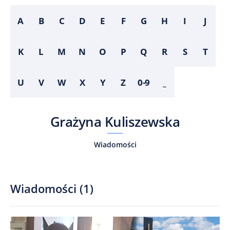
A
B
C
D
E
F
G
H
I
J
K
L
M
N
O
P
Q
R
S
T
U
V
W
X
Y
Z
0-9
_
Grażyna Kuliszewska
Wiadomości
Wiadomości
(
1
)