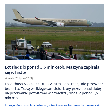
Lot śledziło ponad 3,6 mln osób. Maszyna zapisała
się w historii
Wtorek, 28 lipca (17:00)
Lot airbusa A350-1000ULR z Australii do Francji nie przeszedł
bez echa. Trasę wielkiego samolotu, który przez ponad dobę
nieprzerwanie pozostawał w powietrzu, śledziło ponad 3,6
mln osób....
Francja
,
Australia
,
linie lotnicze
,
lotnictwo cywilne
,
samolot pasażerski
,