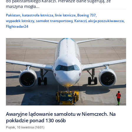
do pakistańskiego Karaczi. Pierwsze dane sugerują, że
maszyna mogła...
Pakistan
,
katastrofa lotnicza
,
linie lotnicze
,
Boeing 737
,
wypadek lotniczy
,
samolot transportowy
,
Karaczi
,
akcja poszukiwawcza
,
Flightradar24
Awaryjne lądowanie samolotu w Niemczech. Na
pokładzie ponad 130 osób
Piątek, 10 kwietnia (16:01)