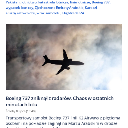
Pakistan
,
lotnictwo
,
katastrofa lotnicza
,
linie lotnicze
,
Boeing 737
,
wypadek lotniczy
,
Zjednoczone Emiraty Arabskie
,
Karaczi
,
służby ratownicze
,
wrak samolotu
,
Flightradar24
Boeing 737 zniknął z radarów. Chaos w ostatnich
minutach lotu
Środa, 8 lipca (13:40)
Transportowy samolot Boeing 737 linii K2 Airways z pięcioma
osobami na pokładzie zaginął na Morzu Arabskim w drodze