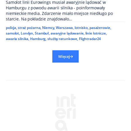
Samolot linii Eurowings musiał awaryjnie lądować w
Hamburgu z powodu awarii silnika - poinformowały
niemieckie media. Zdarzenie miało miejsce niedługo po
starcie. Na pokładzie znajdowało...
policja
,
straż pożarna
,
Niemcy
,
Warszawa
,
lotnisko
,
pasażerowie
,
samolot
,
Londyn
,
Stambuł
,
awaryjne lądowanie
,
linie lotnicze
,
awaria silnika
,
Hamburg
,
służby ratunkowe
,
Flightradar24
Więcej