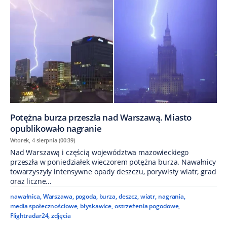
Potężna burza przeszła nad Warszawą. Miasto
opublikowało nagranie
Wtorek, 4 sierpnia (00:39)
Nad Warszawą i częścią województwa mazowieckiego
przeszła w poniedziałek wieczorem potężna burza. Nawałnicy
towarzyszyły intensywne opady deszczu, porywisty wiatr, grad
oraz liczne...
nawałnica
,
Warszawa
,
pogoda
,
burza
,
deszcz
,
wiatr
,
nagrania
,
media społecznościowe
,
błyskawice
,
ostrzeżenia pogodowe
,
Flightradar24
,
zdjęcia