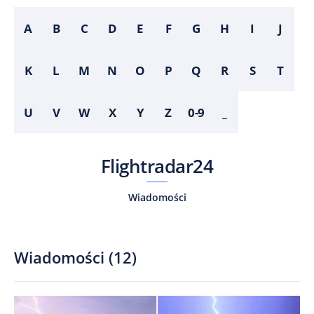
A
B
C
D
E
F
G
H
I
J
K
L
M
N
O
P
Q
R
S
T
U
V
W
X
Y
Z
0-9
_
Flightradar24
Wiadomości
Wiadomości
(
12
)