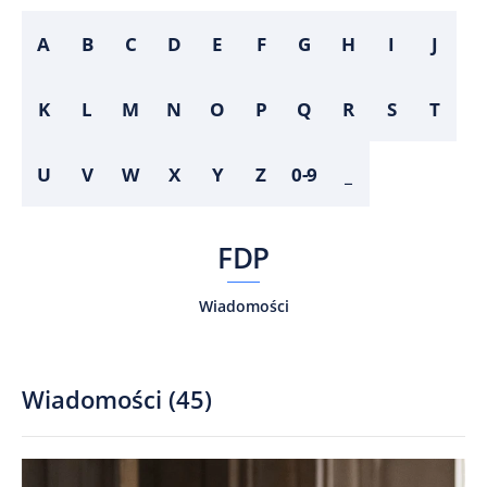
A
B
C
D
E
F
G
H
I
J
K
L
M
N
O
P
Q
R
S
T
U
V
W
X
Y
Z
0-9
_
FDP
Wiadomości
Wiadomości
(
45
)