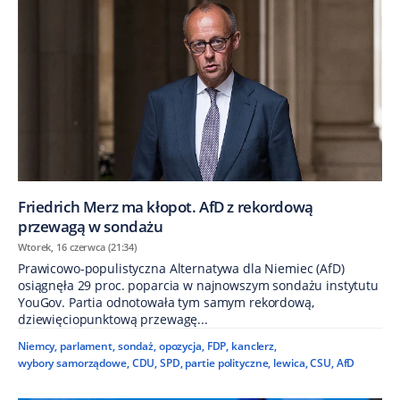
Friedrich Merz ma kłopot. AfD z rekordową
przewagą w sondażu
Wtorek, 16 czerwca (21:34)
Prawicowo-populistyczna Alternatywa dla Niemiec (AfD)
osiągnęła 29 proc. poparcia w najnowszym sondażu instytutu
YouGov. Partia odnotowała tym samym rekordową,
dziewięciopunktową przewagę...
Niemcy
,
parlament
,
sondaż
,
opozycja
,
FDP
,
kanclerz
,
wybory samorządowe
,
CDU
,
SPD
,
partie polityczne
,
lewica
,
CSU
,
AfD