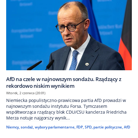
AfD na czele w najnowszym sondażu. Rządzący z
rekordowo niskim wynikiem
Wtorek, 2 czerwca (20:01)
Niemiecka populistyczno-prawicowa partia AfD prowadzi w
najnowszym sondażu instytutu Forsa. Tymczasem
współtworząca rządzący blok CDU/CSU kanclerza Friedricha
Merza notuje najgorszy wynik...
Niemcy
,
sondaż
,
wybory parlamentarne
,
FDP
,
SPD
,
partie polityczne
,
AfD