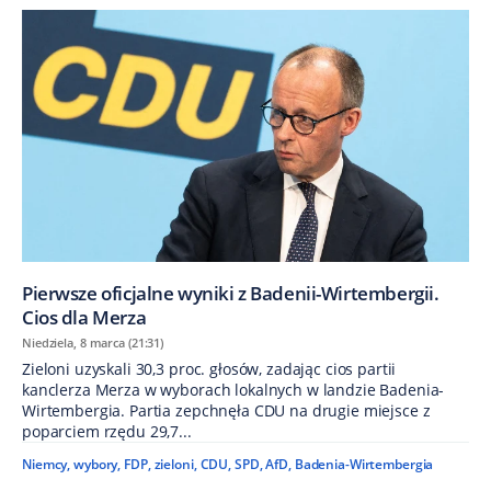
Pierwsze oficjalne wyniki z Badenii-Wirtembergii.
Cios dla Merza
Niedziela, 8 marca (21:31)
Zieloni uzyskali 30,3 proc. głosów, zadając cios partii
kanclerza Merza w wyborach lokalnych w landzie Badenia-
Wirtembergia. Partia zepchnęła CDU na drugie miejsce z
poparciem rzędu 29,7...
Niemcy
,
wybory
,
FDP
,
zieloni
,
CDU
,
SPD
,
AfD
,
Badenia-Wirtembergia