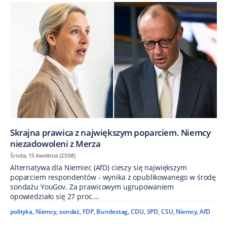
Skrajna prawica z największym poparciem. Niemcy
niezadowoleni z Merza
Środa, 15 kwietnia (23:08)
Alternatywa dla Niemiec (AfD) cieszy się największym
poparciem respondentów - wynika z opublikowanego w środę
sondażu YouGov. Za prawicowym ugrupowaniem
opowiedziało się 27 proc....
polityka
,
Niemcy
,
sondaż
,
FDP
,
Bundestag
,
CDU
,
SPD
,
CSU
,
Niemcy
,
AfD