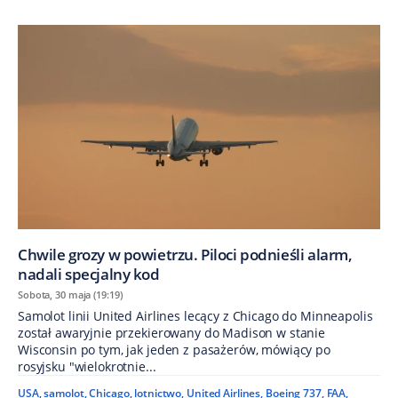
Chwile grozy w powietrzu. Piloci podnieśli alarm,
nadali specjalny kod
Sobota, 30 maja (19:19)
Samolot linii United Airlines lecący z Chicago do Minneapolis
został awaryjnie przekierowany do Madison w stanie
Wisconsin po tym, jak jeden z pasażerów, mówiący po
rosyjsku "wielokrotnie...
USA
,
samolot
,
Chicago
,
lotnictwo
,
United Airlines
,
Boeing 737
,
FAA
,