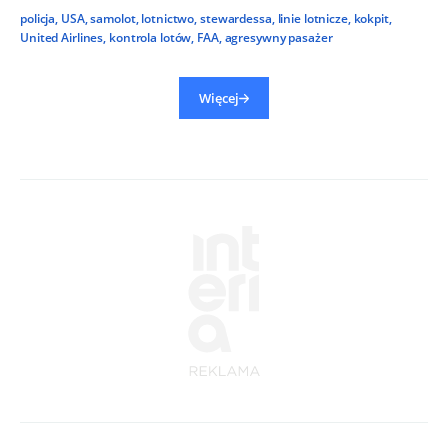
policja
,
USA
,
samolot
,
lotnictwo
,
stewardessa
,
linie lotnicze
,
kokpit
,
United Airlines
,
kontrola lotów
,
FAA
,
agresywny pasażer
Więcej