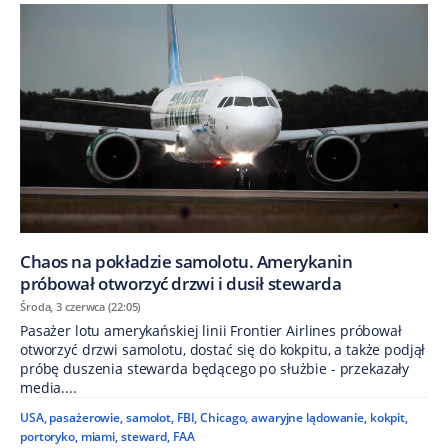
Chaos na pokładzie samolotu. Amerykanin
próbował otworzyć drzwi i dusił stewarda
Środa, 3 czerwca (22:05)
Pasażer lotu amerykańskiej linii Frontier Airlines próbował
otworzyć drzwi samolotu, dostać się do kokpitu, a także podjął
próbę duszenia stewarda będącego po służbie - przekazały
media....
USA
,
pasażerowie
,
samolot
,
FBI
,
Chicago
,
awaryjne lądowanie
,
kokpit
,
portoryko
,
miami
,
steward
,
FAA