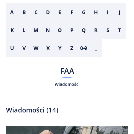
A
B
C
D
E
F
G
H
I
J
K
L
M
N
O
P
Q
R
S
T
U
V
W
X
Y
Z
0-9
_
FAA
Wiadomości
Wiadomości
(
14
)