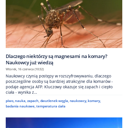
Dlaczego niektórzy są magnesami na komary?
Naukowcy już wiedzą
Wtorek, 16 czerwca (10:32)
Naukowcy czynią postępy w rozszyfrowywaniu, dlaczego
poszczególne osoby są bardziej atrakcyjne dla komarów -
podaje agencja AFP. Kluczowy okazuje się zapach i ciepło
ciała - wynika z...
piwo
,
nauka
,
zapach
,
dwutlenek węgla
,
naukowcy
,
komary
,
badania naukowe
,
temperatura ciała