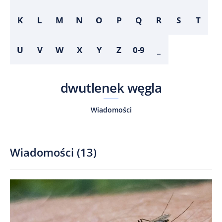
K
L
M
N
O
P
Q
R
S
T
U
V
W
X
Y
Z
0-9
_
dwutlenek węgla
Wiadomości
Wiadomości
(
13
)