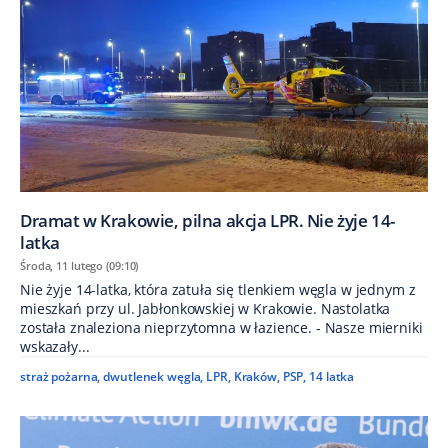
Dramat w Krakowie, pilna akcja LPR. Nie żyje 14-
latka
Środa, 11 lutego (09:10)
Nie żyje 14-latka, która zatuła się tlenkiem węgla w jednym z
mieszkań przy ul. Jabłonkowskiej w Krakowie. Nastolatka
została znaleziona nieprzytomna w łazience. - Nasze mierniki
wskazały...
straż pożarna
,
dwutlenek węgla
,
LPR
,
Kraków
,
PSP
,
14 latka