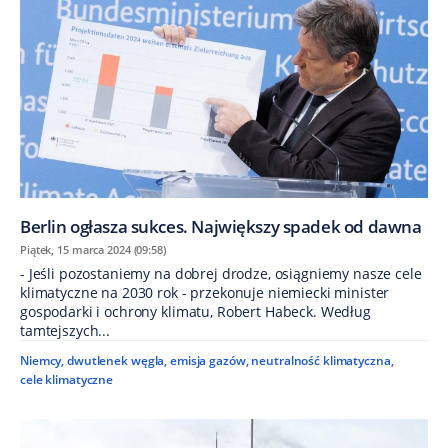
Berlin ogłasza sukces. Największy spadek od dawna
Piątek, 15 marca 2024 (09:58)
- Jeśli pozostaniemy na dobrej drodze, osiągniemy nasze cele
klimatyczne na 2030 rok - przekonuje niemiecki minister
gospodarki i ochrony klimatu, Robert Habeck. Według
tamtejszych...
Niemcy
,
dwutlenek węgla
,
emisja gazów
,
neutralność klimatyczna
,
cele klimatyczne