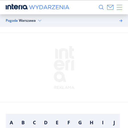
Pogoda
Warszawa
A
B
C
D
E
F
G
H
I
J