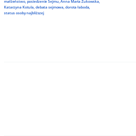
małżeństwo
,
posiedzenie Sejmu
,
Anna Maria Żukowska
,
Katarzyna Kotula
,
debata sejmowa
,
dorota łaboda
,
status osoby najbliższej