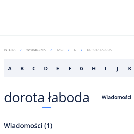
INTERIA
WYDARZENIA
TAGI
D
DOROTA ŁABODA
A
B
C
D
E
F
G
H
I
J
K
dorota łaboda
Wiadomości
Wiadomości
(
1
)