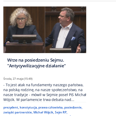
Wrze na posiedzeniu Sejmu.
"Antycywilizacyjne działanie"
Środa, 27 maja (15:49)
- To jest atak na fundamenty naszego państwa,
na polską rodzinę, na nasze społeczeństwo, na
nasze tradycje - mówił w Sejmie poseł PiS Michał
Wójcik. W parlamencie trwa debata nad...
prezydent
,
konstytucja
,
prawa człowieka
,
posiedzenie
,
związki partnerskie
,
Michał Wójcik
,
Sejm RP
,