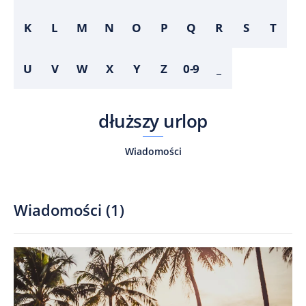
K
L
M
N
O
P
Q
R
S
T
U
V
W
X
Y
Z
0-9
_
dłuższy urlop
Wiadomości
Wiadomości
(
1
)