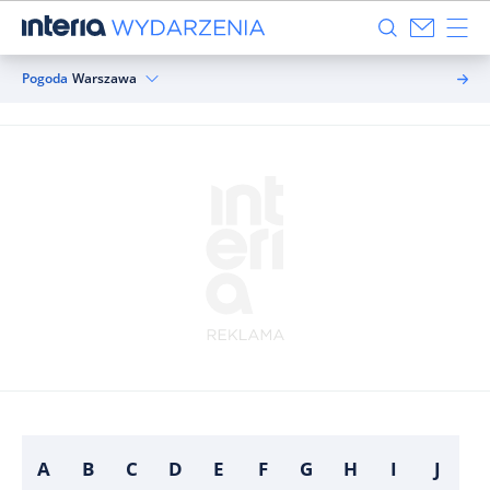
Pogoda
Warszawa
A
B
C
D
E
F
G
H
I
J