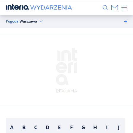
Pogoda
Warszawa
A
B
C
D
E
F
G
H
I
J