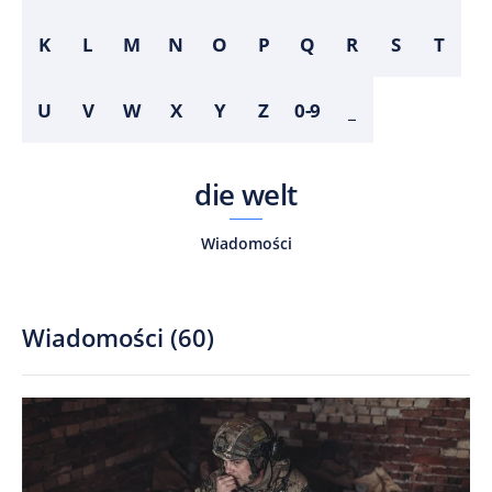
K
L
M
N
O
P
Q
R
S
T
U
V
W
X
Y
Z
0-9
_
die welt
Wiadomości
Wiadomości
(
60
)