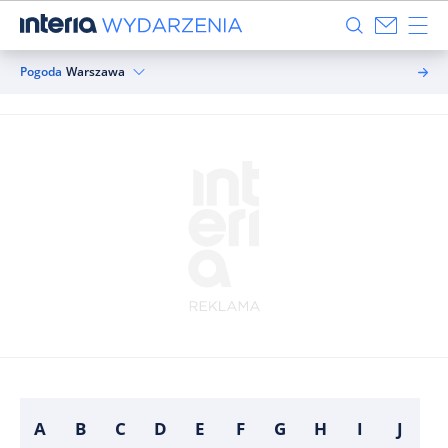
Pogoda
Warszawa
A
B
C
D
E
F
G
H
I
J