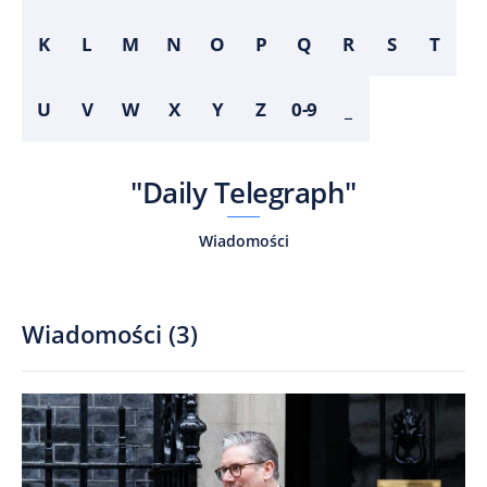
K
L
M
N
O
P
Q
R
S
T
U
V
W
X
Y
Z
0-9
_
"Daily Telegraph"
Wiadomości
Wiadomości
(
3
)