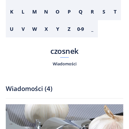
K
L
M
N
O
P
Q
R
S
T
U
V
W
X
Y
Z
0-9
_
czosnek
Wiadomości
Wiadomości
(
4
)