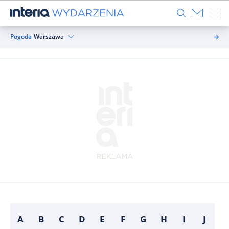
Pogoda
Warszawa
A
B
C
D
E
F
G
H
I
J