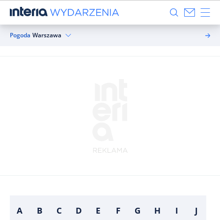
Pogoda
Warszawa
A
B
C
D
E
F
G
H
I
J