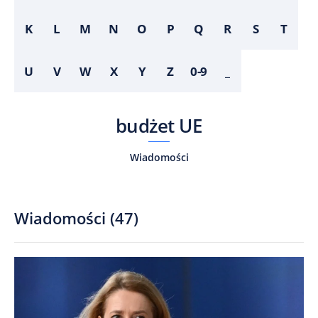
K
L
M
N
O
P
Q
R
S
T
U
V
W
X
Y
Z
0-9
_
budżet UE
Wiadomości
Wiadomości
(
47
)