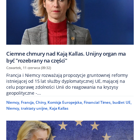
Ciemne chmury nad Kają Kallas. Unijny organ ma
być "rozebrany na części"
Czwartek, 11 czerwca (09:32)
Francja i Niemcy rozważają propozycje gruntownej reformy
istniejącej od 15 lat służby dyplomatycznej UE, mającej na
celu poprawę zdolności Unii do reagowania na kryzysy
geopolityczne -...
Niemcy
,
Francja
,
Chiny
,
Komisja Europejska
,
Financial Times
,
budżet UE
,
Niemcy
,
traktaty unijne
,
Kaja Kallas