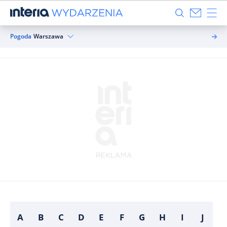
Pogoda
Warszawa
A
B
C
D
E
F
G
H
I
J