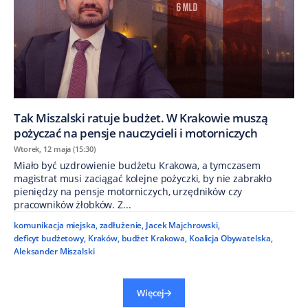
Tak Miszalski ratuje budżet. W Krakowie muszą
pożyczać na pensje nauczycieli i motorniczych
Wtorek, 12 maja (15:30)
Miało być uzdrowienie budżetu Krakowa, a tymczasem
magistrat musi zaciągać kolejne pożyczki, by nie zabrakło
pieniędzy na pensje motorniczych, urzędników czy
pracowników żłobków. Z...
komunikacja miejska
,
zadłużenie
,
Jacek Majchrowski
,
deficyt budżetowy
,
Kraków
,
budżet Krakowa
,
Koalicja Obywatelska
,
Aleksander Miszalski
Więcej