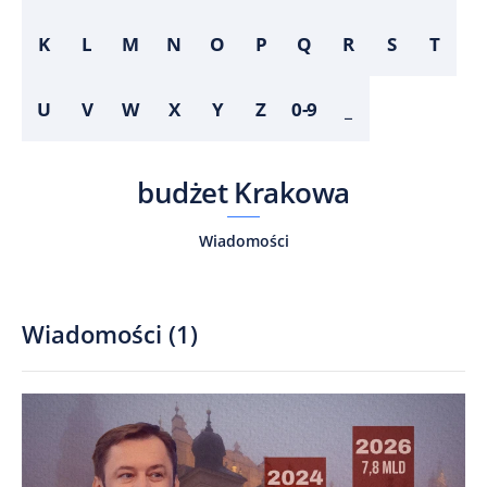
K
L
M
N
O
P
Q
R
S
T
U
V
W
X
Y
Z
0-9
_
budżet Krakowa
Wiadomości
Wiadomości
(
1
)