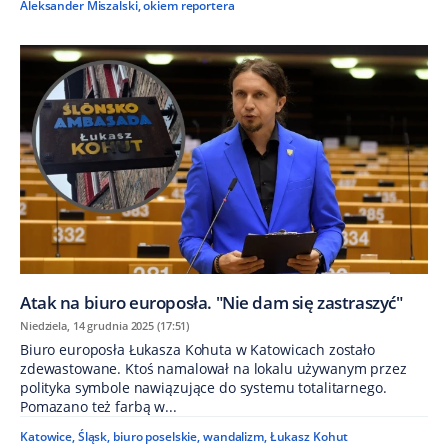
Aleksander Miszalski
,
okiem reportera
Atak na biuro europosła. "Nie dam się zastraszyć"
Niedziela, 14 grudnia 2025 (17:51)
Biuro europosła Łukasza Kohuta w Katowicach zostało
zdewastowane. Ktoś namalował na lokalu używanym przez
polityka symbole nawiązujące do systemu totalitarnego.
Pomazano też farbą w...
Katowice
,
Śląsk
,
biuro poselskie
,
wandalizm
,
Łukasz Kohut