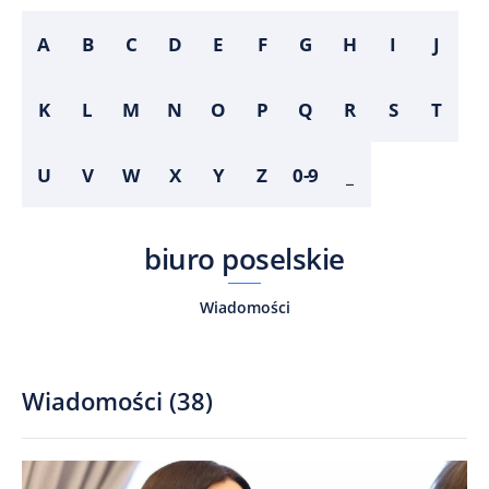
A
B
C
D
E
F
G
H
I
J
K
L
M
N
O
P
Q
R
S
T
U
V
W
X
Y
Z
0-9
_
biuro poselskie
Wiadomości
Wiadomości
(
38
)