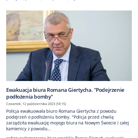
Ewakuacja biura Romana Giertycha. "Podejrzenie
podłożenia bomby"
Czwartek, 12 października 2023 (18:15)
Policja ewakuowała biuro Romana Giertycha z powodu
podejrzeń o podłożeniu bomby. "Policja przed chwilą
zarządziła ewakuację mojego biura na Nowym Świecie i całej
kamienicy z powodu...
wybory parlamentarne
,
biuro poselskie
,
Roman Giertych
,
ewakuacja