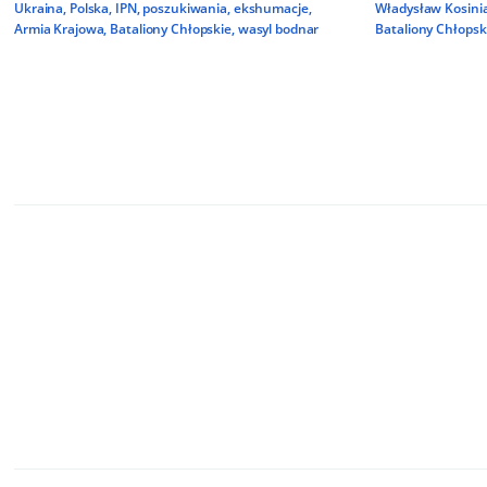
Ukraina
,
Polska
,
IPN
,
poszukiwania
,
ekshumacje
,
Władysław Kosini
Armia Krajowa
,
Bataliony Chłopskie
,
wasyl bodnar
Bataliony Chłopsk