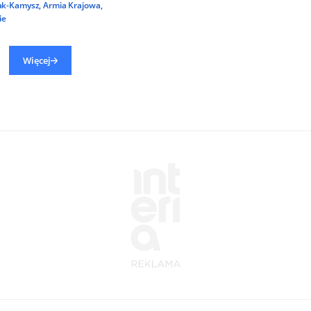
ak-Kamysz
,
Armia Krajowa
,
ie
Więcej