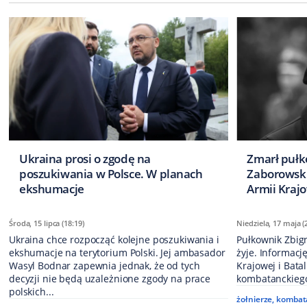
Ukraina prosi o zgodę na
Zmarł pułk
poszukiwania w Polsce. W planach
Zaborowski
ekshumacje
Armii Kraj
Środa, 15 lipca (18:19)
Niedziela, 17 maja (
Ukraina chce rozpocząć kolejne poszukiwania i
Pułkownik Zbign
ekshumacje na terytorium Polski. Jej ambasador
żyje. Informacj
Wasyl Bodnar zapewnia jednak, że od tych
Krajowej i Bata
decyzji nie będą uzależnione zgody na prace
kombatanckiego 
polskich...
żołnierze
,
kombat