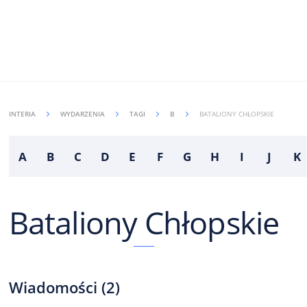
INTERIA
WYDARZENIA
TAGI
B
BATALIONY CHŁOPSKIE
A
B
C
D
E
F
G
H
I
J
K
Bataliony Chłopskie
Wiadomości
(
2
)