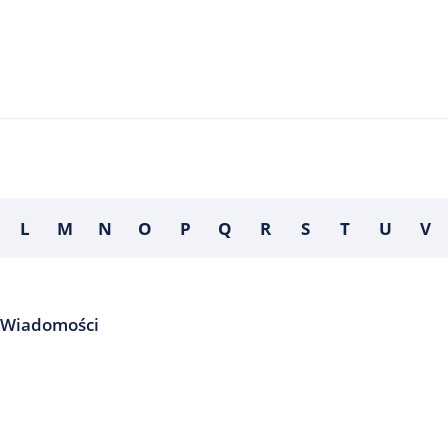
L
M
N
O
P
Q
R
S
T
U
V
Wiadomości