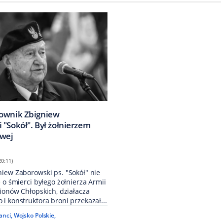
ownik Zbigniew
 "Sokół". Był żołnierzem
owej
20:11)
iew Zaborowski ps. "Sokół" nie
ę o śmierci byłego żołnierza Armii
lionów Chłopskich, działacza
i konstruktora broni przekazał...
anci
,
Wojsko Polskie
,