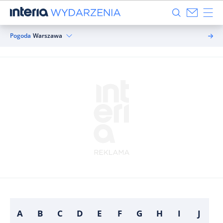
Pogoda
Warszawa
A
B
C
D
E
F
G
H
I
J