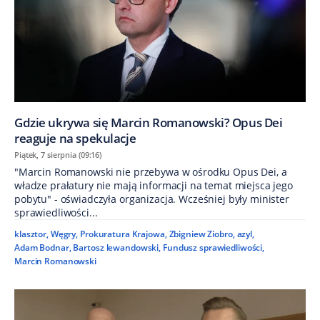
Gdzie ukrywa się Marcin Romanowski? Opus Dei
reaguje na spekulacje
Piątek, 7 sierpnia (09:16)
"Marcin Romanowski nie przebywa w ośrodku Opus Dei, a
władze prałatury nie mają informacji na temat miejsca jego
pobytu" - oświadczyła organizacja. Wcześniej były minister
sprawiedliwości...
klasztor
,
Węgry
,
Prokuratura Krajowa
,
Zbigniew Ziobro
,
azyl
,
Adam Bodnar
,
Bartosz lewandowski
,
Fundusz sprawiedliwości
,
Marcin Romanowski