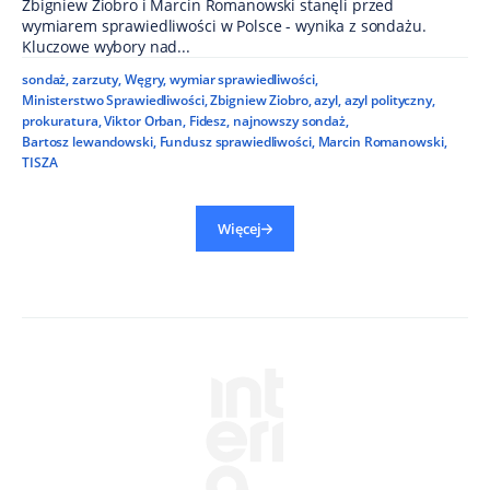
Zbigniew Ziobro i Marcin Romanowski stanęli przed
wymiarem sprawiedliwości w Polsce - wynika z sondażu.
Kluczowe wybory nad...
sondaż
,
zarzuty
,
Węgry
,
wymiar sprawiedliwości
,
Ministerstwo Sprawiedliwości
,
Zbigniew Ziobro
,
azyl
,
azyl polityczny
,
prokuratura
,
Viktor Orban
,
Fidesz
,
najnowszy sondaż
,
Bartosz lewandowski
,
Fundusz sprawiedliwości
,
Marcin Romanowski
,
TISZA
Więcej