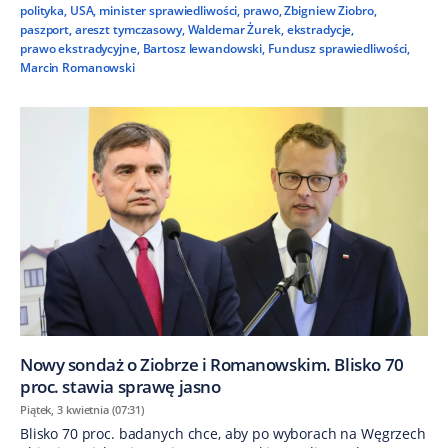
polityka
,
USA
,
minister sprawiedliwości
,
prawo
,
Zbigniew Ziobro
,
paszport
,
areszt tymczasowy
,
Waldemar Żurek
,
ekstradycje
,
prawo ekstradycyjne
,
Bartosz lewandowski
,
Fundusz sprawiedliwości
,
Marcin Romanowski
Nowy sondaż o Ziobrze i Romanowskim. Blisko 70
proc. stawia sprawę jasno
Piątek, 3 kwietnia (07:31)
Blisko 70 proc. badanych chce, aby po wyborach na Węgrzech