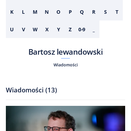
K
L
M
N
O
P
Q
R
S
T
U
V
W
X
Y
Z
0-9
_
Bartosz lewandowski
Wiadomości
Wiadomości
(
13
)