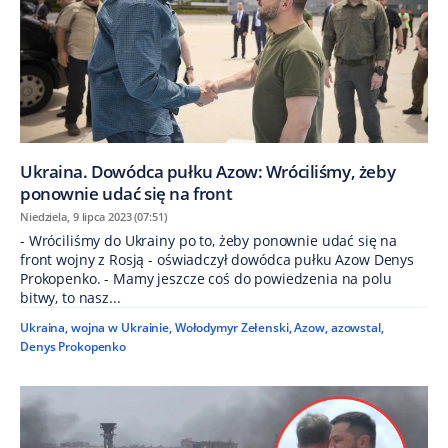
Ukraina. Dowódca pułku Azow: Wróciliśmy, żeby
ponownie udać się na front
Niedziela, 9 lipca 2023 (07:51)
- Wróciliśmy do Ukrainy po to, żeby ponownie udać się na
front wojny z Rosją - oświadczył dowódca pułku Azow Denys
Prokopenko. - Mamy jeszcze coś do powiedzenia na polu
bitwy, to nasz...
Ukraina
,
wojna w Ukrainie
,
Wołodymyr Zełenski
,
Azow
,
azowstal
,
Denys Prokopenko