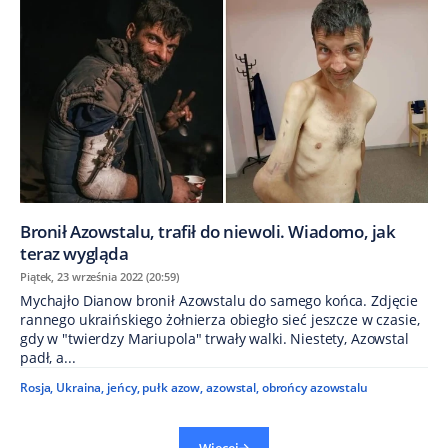
Bronił Azowstalu, trafił do niewoli. Wiadomo, jak
teraz wygląda
Piątek, 23 września 2022 (20:59)
Mychajło Dianow bronił Azowstalu do samego końca. Zdjęcie
rannego ukraińskiego żołnierza obiegło sieć jeszcze w czasie,
gdy w "twierdzy Mariupola" trwały walki. Niestety, Azowstal
padł, a...
Rosja
,
Ukraina
,
jeńcy
,
pułk azow
,
azowstal
,
obrońcy azowstalu