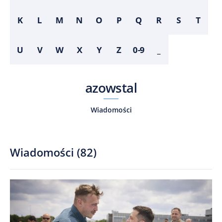
K
L
M
N
O
P
Q
R
S
T
U
V
W
X
Y
Z
0-9
_
azowstal
Wiadomości
Wiadomości
(
82
)