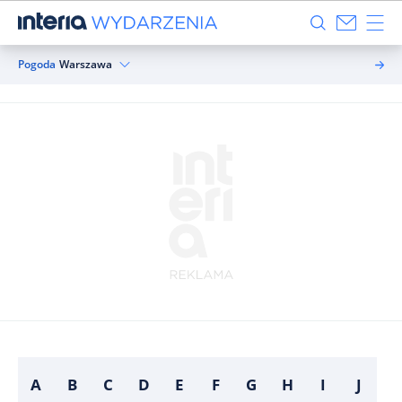
Pogoda
Warszawa
A
B
C
D
E
F
G
H
I
J