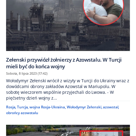
Zełenski przywiózł żołnierzy z Azowstalu. W Turcji
mieli być do końca wojny
Sobota, 8 lipca 2023 (17:42)
Wołodymyr Zełenski wrócił z wizyty w Turcji do Ukrainy wraz z
dowódcami obrony zakładów Azowstal w Mariupolu. W
sobotę wieczorem wspólnie przyjechali do Lwowa. - W
pięćsetny dzień wojny z...
Rosja
,
Turcja
,
wojna Rosja-Ukraina
,
Wołodymyr Zełenski
,
azowstal
,
obrońcy azowstalu