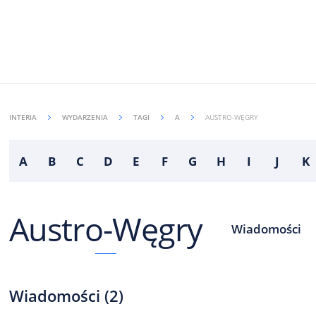
INTERIA
WYDARZENIA
TAGI
A
AUSTRO-WĘGRY
A
B
C
D
E
F
G
H
I
J
K
Austro-Węgry
Wiadomości
Wiadomości
(
2
)