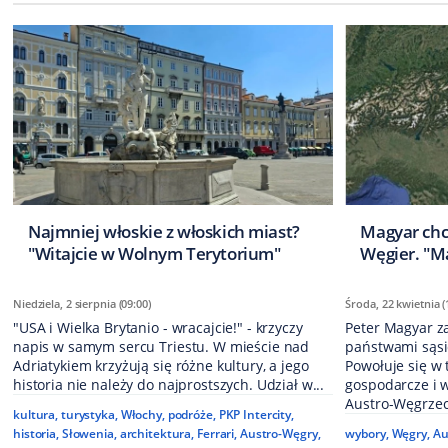
Najmniej włoskie z włoskich miast?
Magyar chc
"Witajcie w Wolnym Terytorium"
Węgier. "M
Niedziela, 2 sierpnia (09:00)
Środa, 22 kwietnia (
"USA i Wielka Brytanio - wracajcie!" - krzyczy
Peter Magyar z
napis w samym sercu Triestu. W mieście nad
państwami sąsie
Adriatykiem krzyżują się różne kultury, a jego
Powołuje się w 
historia nie należy do najprostszych. Udział w...
gospodarcze i 
Austro-Węgrzec
kultura
,
turystyka
,
Włochy
,
podróże
,
PKP Intercity
,
historia
,
Słowenia
,
architektura
,
Ferrari
,
Austro-Węgry
,
wybory
,
Węgry
,
Au