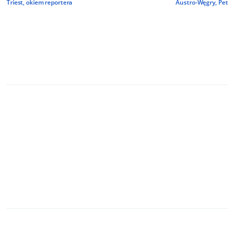
Triest
,
okiem reportera
Austro-Węgry
,
Pet