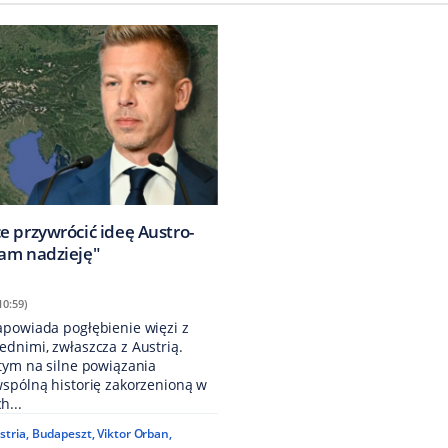
e przywrócić ideę Austro-
am nadzieję"
10:59)
apowiada pogłębienie więzi z
dnimi, zwłaszcza z Austrią.
tym na silne powiązania
wspólną historię zakorzenioną w
h...
stria
,
Budapeszt
,
Viktor Orban
,