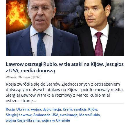
Ławrow ostrzegł Rubio, w tle ataki na Kijów. Jest głos
z USA, media donoszą
Wtorek, 26 maja (08:32)
Rosja zwróciła się do Stanów Zjednoczonych z ostrzeżeniem
dotyczącym dalszych ataków na Kijów - poinformowały media.
Siergiej Ławrow w trakcie rozmowy z Marco Rubio miał
ostrzec stronę...
Rosja
,
Ukraina
,
wojna
,
dyplomacja
,
Kreml
,
sankcje
,
Kijów
,
Siergiej Ławrow
,
Ambasada USA
,
ewakuacja
,
Marco Rubio
,
wojna Rosja-Ukraina
,
wojna w Ukrainie