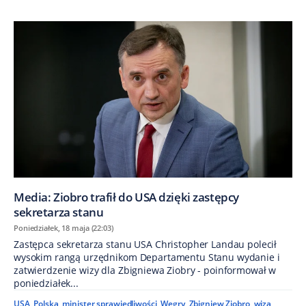
Media: Ziobro trafił do USA dzięki zastępcy
sekretarza stanu
Poniedziałek, 18 maja (22:03)
Zastępca sekretarza stanu USA Christopher Landau polecił
wysokim rangą urzędnikom Departamentu Stanu wydanie i
zatwierdzenie wizy dla Zbigniewa Ziobry - poinformował w
poniedziałek...
USA
,
Polska
,
minister sprawiedliwości
,
Węgry
,
Zbigniew Ziobro
,
wiza
,