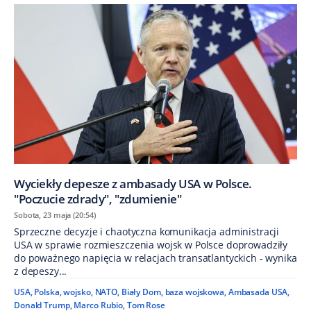
Wyciekły depesze z ambasady USA w Polsce.
"Poczucie zdrady", "zdumienie"
Sobota, 23 maja (20:54)
Sprzeczne decyzje i chaotyczna komunikacja administracji
USA w sprawie rozmieszczenia wojsk w Polsce doprowadziły
do poważnego napięcia w relacjach transatlantyckich - wynika
z depeszy...
USA
,
Polska
,
wojsko
,
NATO
,
Biały Dom
,
baza wojskowa
,
Ambasada USA
,
Donald Trump
,
Marco Rubio
,
Tom Rose