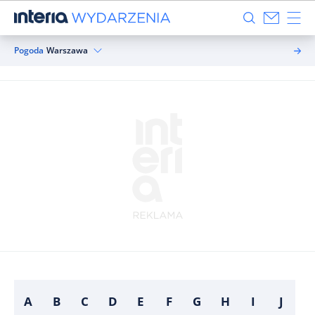
Pogoda
Warszawa
A
B
C
D
E
F
G
H
I
J