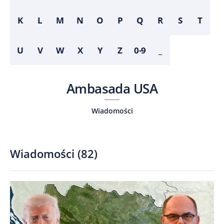
K
L
M
N
O
P
Q
R
S
T
U
V
W
X
Y
Z
0-9
_
Ambasada USA
Wiadomości
Wiadomości
(
82
)