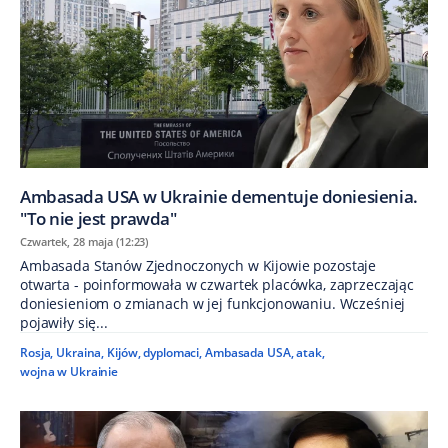
Ambasada USA w Ukrainie dementuje doniesienia.
"To nie jest prawda"
Czwartek, 28 maja (12:23)
Ambasada Stanów Zjednoczonych w Kijowie pozostaje
otwarta - poinformowała w czwartek placówka, zaprzeczając
doniesieniom o zmianach w jej funkcjonowaniu. Wcześniej
pojawiły się...
Rosja
,
Ukraina
,
Kijów
,
dyplomaci
,
Ambasada USA
,
atak
,
wojna w Ukrainie