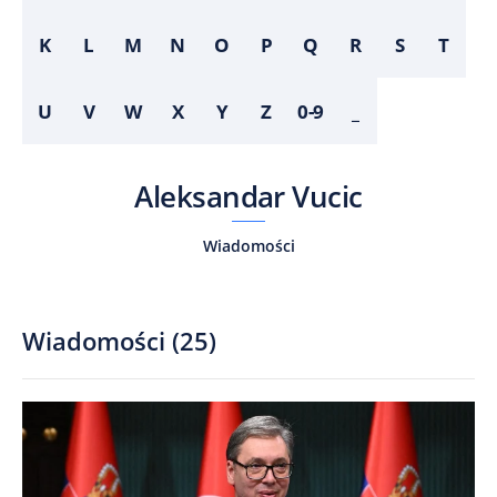
K
L
M
N
O
P
Q
R
S
T
U
V
W
X
Y
Z
0-9
_
Aleksandar Vucic
Wiadomości
Wiadomości
(
25
)