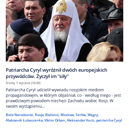
Patriarcha Cyryl wyróżnił dwóch europejskich
przywódców. Życzył im "siły"
Środa, 7 stycznia (16:03)
Patriarcha Cyryl udzielił wywiadu rosyjskim mediom
propagandowym, w którym objaśniał, co - według niego - jest
prawdziwym powodem niechęci Zachodu wobec Rosji. W
swoim wystąpieniu...
Boże Narodzenie
,
Rosja
,
Białoruś
,
Moskwa
,
Serbia
,
Węgry
,
Alaksandr Łukaszenka
,
Viktor Orban
,
Aleksandar Vucic
,
patriarcha Cyryl