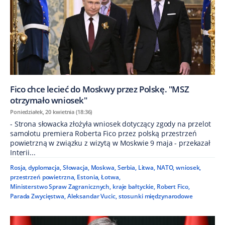
Fico chce lecieć do Moskwy przez Polskę. "MSZ
otrzymało wniosek"
Poniedziałek, 20 kwietnia (18:36)
- Strona słowacka złożyła wniosek dotyczący zgody na przelot
samolotu premiera Roberta Fico przez polską przestrzeń
powietrzną w związku z wizytą w Moskwie 9 maja - przekazał
Interii...
Rosja
,
dyplomacja
,
Słowacja
,
Moskwa
,
Serbia
,
Litwa
,
NATO
,
wniosek
,
przestrzeń powietrzna
,
Estonia
,
Łotwa
,
Ministerstwo Spraw Zagranicznych
,
kraje bałtyckie
,
Robert Fico
,
Parada Zwycięstwa
,
Aleksandar Vucic
,
stosunki międzynarodowe