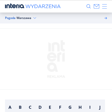
Pogoda
Warszawa
A
B
C
D
E
F
G
H
I
J