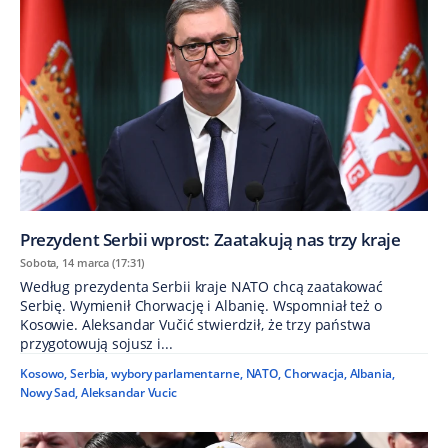
Prezydent Serbii wprost: Zaatakują nas trzy kraje
Sobota, 14 marca (17:31)
Według prezydenta Serbii kraje NATO chcą zaatakować
Serbię. Wymienił Chorwację i Albanię. Wspomniał też o
Kosowie. Aleksandar Vučić stwierdził, że trzy państwa
przygotowują sojusz i...
Kosowo
,
Serbia
,
wybory parlamentarne
,
NATO
,
Chorwacja
,
Albania
,
Nowy Sad
,
Aleksandar Vucic