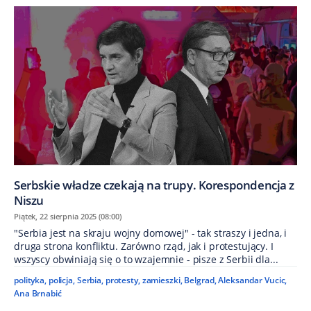
Serbskie władze czekają na trupy. Korespondencja z
Niszu
Piątek, 22 sierpnia 2025 (08:00)
"Serbia jest na skraju wojny domowej" - tak straszy i jedna, i
druga strona konfliktu. Zarówno rząd, jak i protestujący. I
wszyscy obwiniają się o to wzajemnie - pisze z Serbii dla...
polityka
,
policja
,
Serbia
,
protesty
,
zamieszki
,
Belgrad
,
Aleksandar Vucic
,
Ana Brnabić