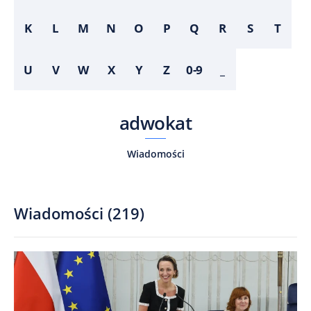
K
L
M
N
O
P
Q
R
S
T
U
V
W
X
Y
Z
0-9
_
adwokat
Wiadomości
Wiadomości
(
219
)