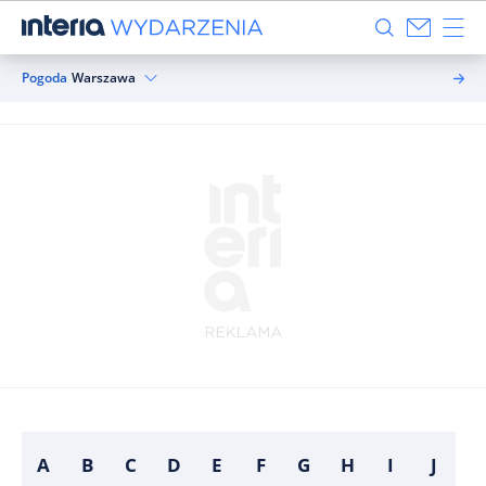
Pogoda
Warszawa
A
B
C
D
E
F
G
H
I
J