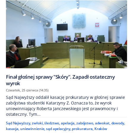
Finał głośnej sprawy "Skóry". Zapadł ostateczny
wyrok
Czwartek, 25 czerwca (14:35)
Sąd Najwyższy oddalił kasację prokuratury w głośnej sprawie
zabójstwa studentki Katarzyny Z. Oznacza to, że wyrok
uniewinniający Roberta Janczewskiego jest prawomocny i
ostateczny. Tym...
Sąd Najwyższy
,
zwłoki
,
śledztwo
,
apelacja
,
zabójstwo
,
adwokat
,
dowody
,
kasacja
,
uniewinnienie
,
sąd apelacyjny
,
prokuratura
,
Kraków